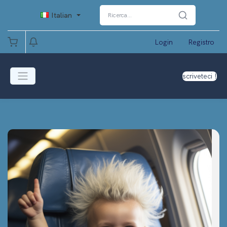
Italian
Login
Registro
scriveteci !